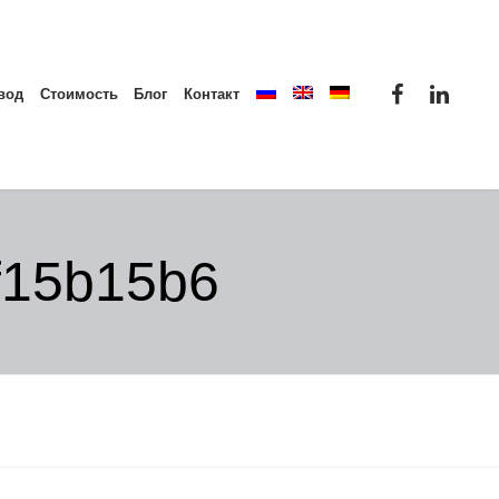
вод
Стоимость
Блог
Контакт
f15b15b6