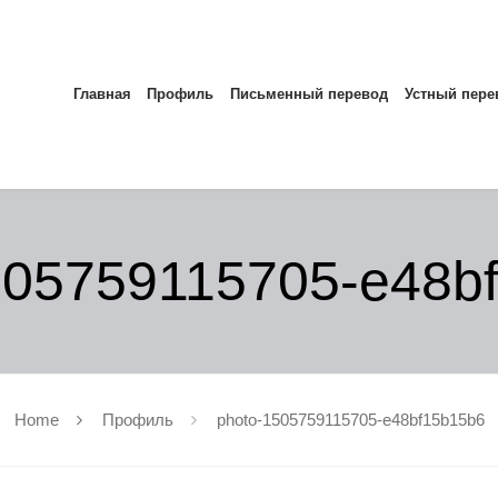
Главная
Профиль
Письменный перевод
Устный пере
505759115705-e48b
Home
Профиль
photo-1505759115705-e48bf15b15b6