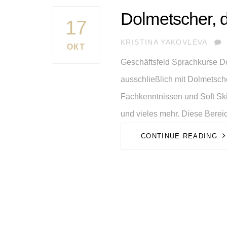
Dolmetscher, d
17
AUTHOR
KRISTINA YAKOVLEVA
ОКТ
Geschäftsfeld Sprachkurse Dol
ausschließlich mit Dolmetsche
Fachkenntnissen und Soft Ski
und vieles mehr. Diese Bereich
CONTINUE READING